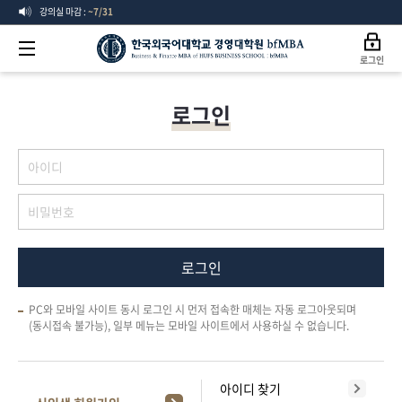
강의실 마감 :
~7/31
2학기 등록 :
8/19 ~ 8/25
한
수강신청 :
8/19 ∼ 8/21
로그인
국
수강변경 :
9/1 ~ 9/7
로그인
수강취소 :
9/22 ~ 9/28
외
강의실 마감 :
~7/31
국
어
대
로그인
학
교
PC와 모바일 사이트 동시 로그인 시 먼저 접속한 매체는 자동 로그아웃되며
(동시접속 불가능), 일부 메뉴는 모바일 사이트에서 사용하실 수 없습니다.
경
영
아이디 찾기